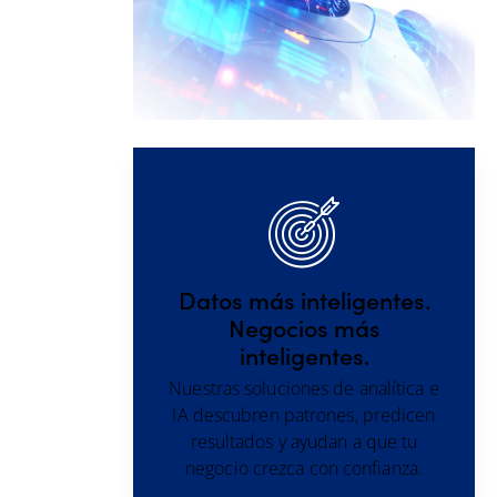
Datos más inteligentes.
Negocios más
inteligentes.
Nuestras soluciones de analítica e
IA descubren patrones, predicen
resultados y ayudan a que tu
negocio crezca con confianza.